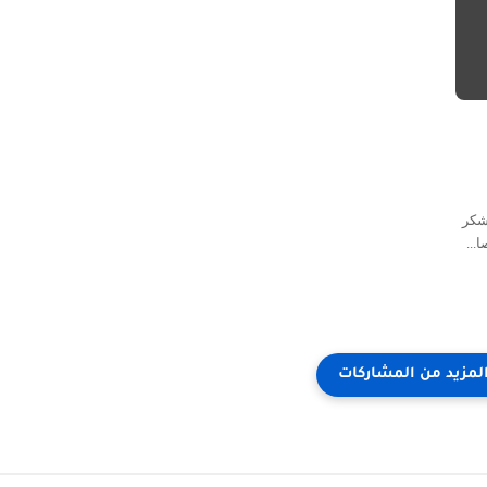
لشكر
...